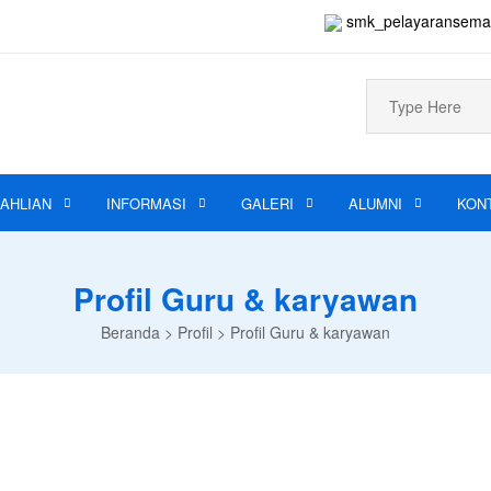
smk_pelayaransem
Search
for:
AHLIAN
INFORMASI
GALERI
ALUMNI
KON
Profil Guru & karyawan
Beranda
>
Profil
>
Profil Guru & karyawan