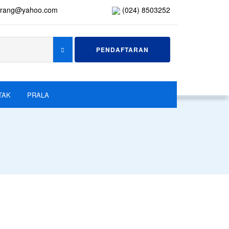
arang@yahoo.com
(024) 8503252
PENDAFTARAN
SEARCH
TAK
PRALA